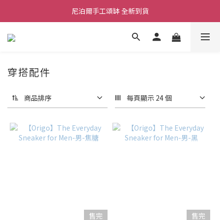
尼泊爾手工頌缽 全新到貨
舒壓熱敷枕 全新到貨
2026  春夏服飾 全新系列到貨
舒壓熱敷枕 全新到貨
穿搭配件
商品排序
每頁顯示 24 個
售完
售完