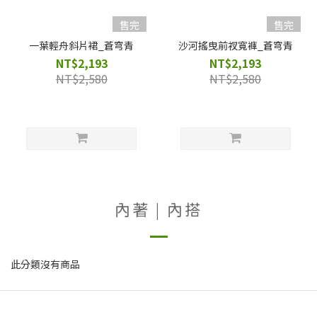
售完
售完
一葉輕舟斜片裙_蒼穹青
沙河搖曳前衩寬褲_蒼穹青
NT$2,193
NT$2,193
NT$2,580
NT$2,580
內著 | 內搭
此分類沒有商品