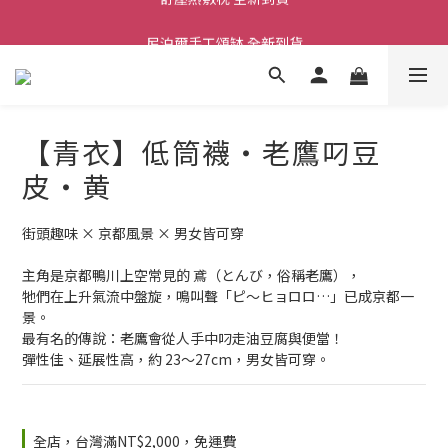
舒壓熱敷枕 全新到貨
尼泊爾手工頌缽 全新到貨
2026  春夏服飾 全新系列到貨
舒壓熱敷枕 全新到貨
【青衣】低筒襪・老鷹叼豆
皮・黄
街頭趣味 × 京都風景 × 男女皆可穿
主角是京都鴨川上空常見的 鳶（とんび，俗稱老鷹），
牠們在上升氣流中盤旋，鳴叫聲「ピ〜ヒョロロ…」已成京都一
景。
最有名的傳說：老鷹會從人手中叼走油豆腐與便當！
彈性佳、延展性高，約 23～27cm，男女皆可穿。
全店，台灣滿NT$2,000，免運費