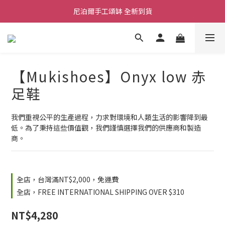
尼泊爾手工頌缽 全新到貨
舒壓熱敷枕 全新到貨
2026  春夏服飾 全新系列到貨
舒壓熱敷枕 全新到貨
【Mukishoes】Onyx low 赤
足鞋
我們重視公平的生產過程，力求對環境和人類生活的影響降到最
低。為了秉持這些價值觀，我們謹慎選擇我們的供應商和製造
商。
全店，台灣滿NT$2,000，免運費
全店，FREE INTERNATIONAL SHIPPING OVER $310
NT$4,280