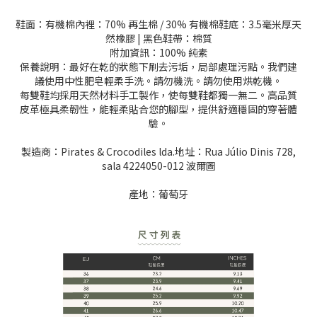
鞋面：有機棉內裡：70% 再生棉 / 30% 有機棉鞋底：3.5毫米厚天
然橡膠 | 黑色鞋帶：棉質
附加資訊：100% 純素
保養說明：最好在乾的狀態下刷去污垢，局部處理污點。我們建
議使用中性肥皂輕柔手洗。請勿機洗。請勿使用烘乾機。
每雙鞋均採用天然材料手工製作，使每雙鞋都獨一無二。高品質
皮革極具柔韌性，能輕柔貼合您的腳型，提供舒適穩固的穿著體
驗。
製造商：Pirates & Crocodiles lda.地址：Rua Júlio Dinis 728,
sala 4224050-012 波爾圖
產地：葡萄牙