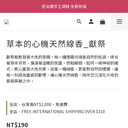
尼泊爾手工頌缽 全新到貨
舒壓熱敷枕 全新到貨
2026  春夏服飾 全新系列到貨
舒壓熱敷枕 全新到貨
草本的心機天然線香_獻祭
獻祭般散發著大地的恩賜。每一縷煙霧彷彿是自然的低語，揉合
著草本芬芳，瀰漫著溫暖的氛圍。燃點瞬間，如同一場神秘的儀
式，將心靈與大地共振。這是一種線香，更是對自然的禮讚，讓
每一刻成為靈感的獻禮，讓心機天然線香，陪伴您沉浸在大地的
愛與寧靜之中。
全店，台灣滿NT$2,000，免運費
全店，FREE INTERNATIONAL SHIPPING OVER $310
NT$190