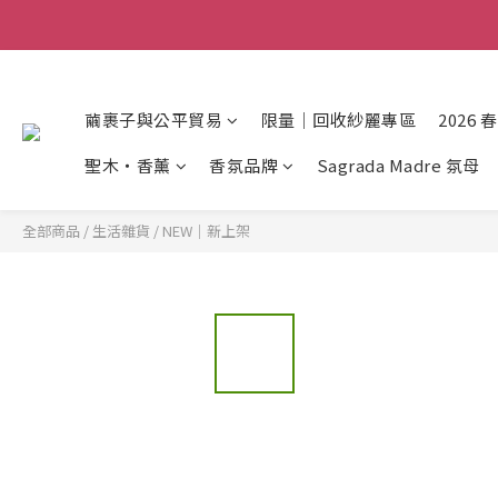
繭裹子與公平貿易
限量｜回收紗麗專區
2026 
聖木・香薰
香氛品牌
Sagrada Madre 氛母
全部商品
/
生活雜貨
/
NEW｜新上架