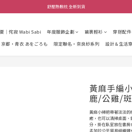
舒壓熱敷枕 全新到貨
舒壓熱敷枕 全新到貨
尼泊爾手工頌缽 全新到貨
春夏｜侘寂 Wabi Sabi
年度服飾企劃
繭裹輕衫
穿搭配件
2026  春夏服飾 全新系列到貨
京都・青衣 あをごろも
限定聯名・奈良紗系列
設計＆生活
舒壓熱敷枕 全新到貨
黃麻手編小
鹿/公雞/
黃麻小掃把帶著淡淡的
癒，也可以清掃桌面、鍵
分，掛在臥室放在書房
孟加拉公平貿易組織婦