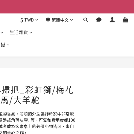
$
TWD
繁體中文
生活雜貨
穿搭
掃把_彩虹獅/梅花
斑馬/大羊駝
植物香氣，萌萌的外型裝飾於家中非常療
盤或角落灰塵...等，可愛和實用度都100
或者成為客廳桌上的必備小物皆可，來自
女的童心之作，