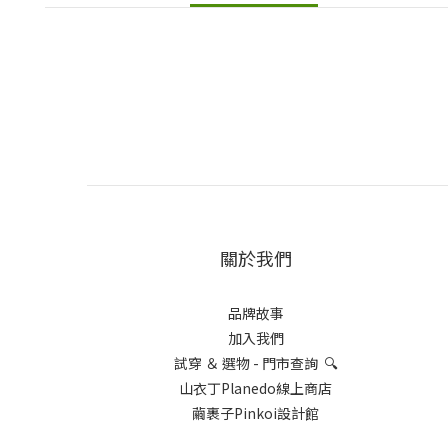
關於我們
品牌故事
加入我們
試穿 ＆ 選物 - 門市查詢 🔍
山衣丁Planedo線上商店
繭裹子Pinkoi設計館