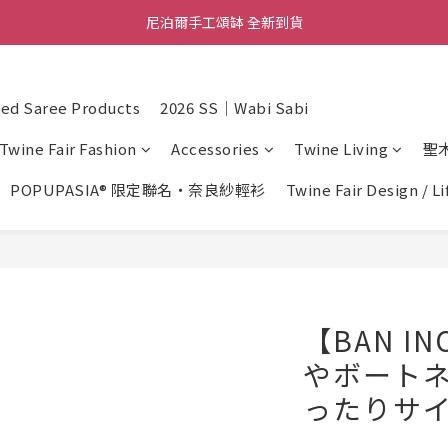
尼泊爾手工頌缽 全新到貨
舒壓熱敷枕 全新到貨
2026  春夏服飾 全新系列到貨
d Saree Products
2026 SS｜Wabi Sabi
舒壓熱敷枕 全新到貨
Twine Fair Fashion
Accessories
Twine Living
聖
POPUPASIA® 限定聯名・奈良紗輕衫
Twine Fair Design / L
【BAN I
やボートネ
ったりサイ