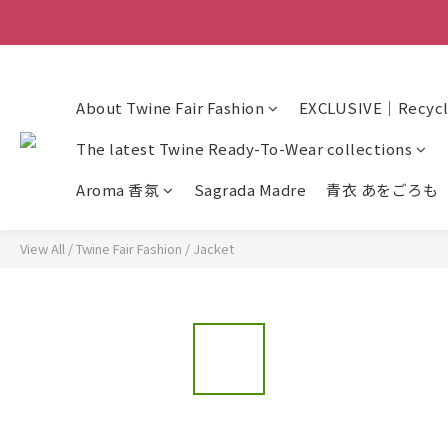
About Twine Fair Fashion
EXCLUSIVE｜Recycle
The latest Twine Ready-To-Wear collections
Aroma 香氛
Sagrada Madre
青衣 あをごろも
View All
/
Twine Fair Fashion
/
Jacket