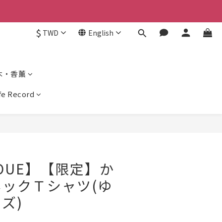
$
TWD
English
木・香薰
ife Record
NOUE】【限定】か
ックＴシャツ(ゆ
ズ)