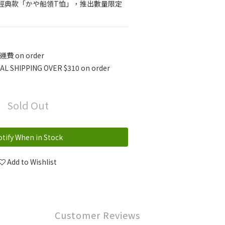
經典款「かや船領T恤」，推出數量限定
費 on order
L SHIPPING OVER $310 on order
Sold Out
tify When in Stock
Add to Wishlist
Customer Reviews