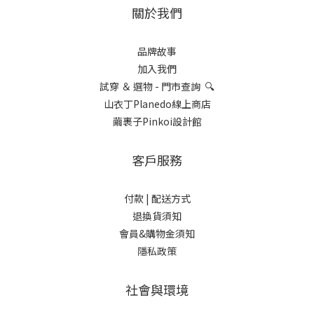
關於我們
品牌故事
加入我們
試穿 ＆ 選物 - 門市查詢 🔍
山衣丁Planedo線上商店
繭裹子Pinkoi設計館
客戶服務
付款 |
配送方式
退換貨須知
會員&購物金須知
隱私政策
社會與環境