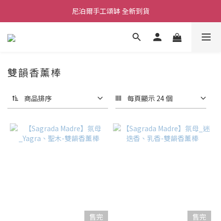
尼泊爾手工頌缽 全新到貨
舒壓熱敷枕 全新到貨
2026  春夏服飾 全新系列到貨
舒壓熱敷枕 全新到貨
雙韻香薰棒
商品排序
每頁顯示 24 個
售完
售完