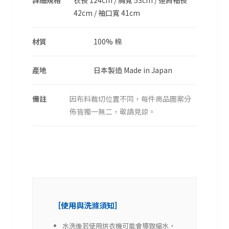
詳細規格
衣長 124cm / 胸寬 53cm / 連肩袖長
42cm / 袖口寬 41cm
材質
100% 棉
產地
日本製造 Made in Japan
備註
因布料裁切位置不同，每件商品圖案分
佈皆獨一無二，敬請見諒。
［使用與洗滌須知］
水洗後若使用烘衣機可能會導致縮水，