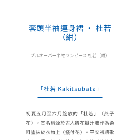
套頭半袖連身裙 ・ 杜若
（紺）
プルオーバー半袖ワンピース 杜若（紺）
「杜若 Kakitsubata」
初夏五月至六月綻放的「杜若」（燕子
花），其名稱源於古人將花瓣汁液作為染
料塗抹於衣物上（掻付花）。平安初期歌