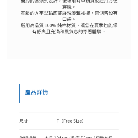
簡約的套頭式設計，後領附有單顆質感鈕扣方便
穿脫。
寬鬆的 A 字型輪廓能展現優雅裙擺，兩側皆設有
口袋。
選用高品質 100% 純棉材質，讓您在夏季也能保
有舒爽且充滿和風氣息的穿著體驗。
產品詳情
尺寸
F（Free Size）