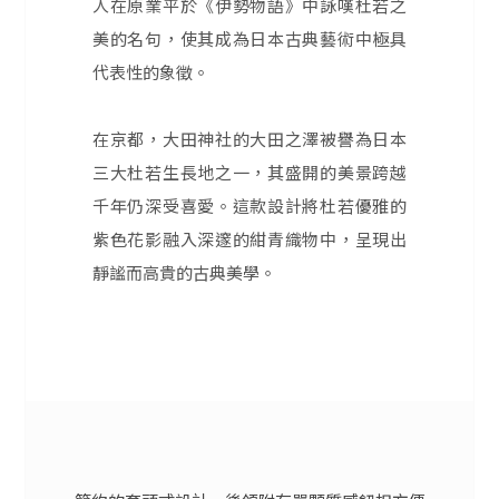
人在原業平於《伊勢物語》中詠嘆杜若之
美的名句，使其成為日本古典藝術中極具
代表性的象徵。
在京都，大田神社的大田之澤被譽為日本
三大杜若生長地之一，其盛開的美景跨越
千年仍深受喜愛。這款設計將杜若優雅的
紫色花影融入深邃的紺青織物中，呈現出
靜謐而高貴的古典美學。