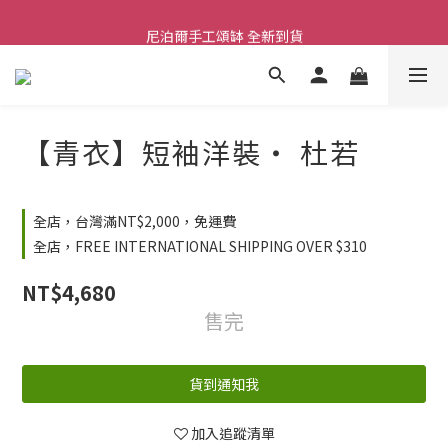
舒壓熱敷枕 全新到貨
尼泊爾手工頌缽 全新到貨
2026  春夏服飾 全新系列到貨
舒壓熱敷枕 全新到貨
【青衣】短袖洋裝‧ 杜若
全店，台灣滿NT$2,000，免運費
全店，FREE INTERNATIONAL SHIPPING OVER $310
NT$4,680
售完
貨到通知我
加入追蹤清單