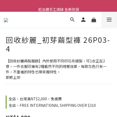
尼泊爾手工頌缽 全新到貨
舒壓熱敷枕 全新到貨
2026  春夏服飾 全新系列到貨
舒壓熱敷枕 全新到貨
回收紗麗_初芽繭型褲 26P03-
4
【回收紗麗再製服飾】內外使用不同印花布縫製，可1衣正反2
穿，一件衣服可擁有2種截然不同的視覺效果，每款花色只有一
件，不重複的特性也帶來獨特性。
即將上架
全店，台灣滿NT$2,000，免運費
全店，FREE INTERNATIONAL SHIPPING OVER $310