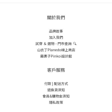
關於我們
品牌故事
加入我們
試穿 ＆ 選物 - 門市查詢 🔍
山衣丁Planedo線上商店
繭裹子Pinkoi設計館
客戶服務
付款 |
配送方式
退換貨須知
會員&購物金須知
隱私政策