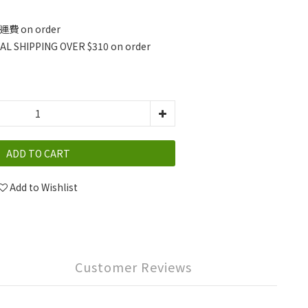
費 on order
L SHIPPING OVER $310 on order
ADD TO CART
Add to Wishlist
Customer Reviews