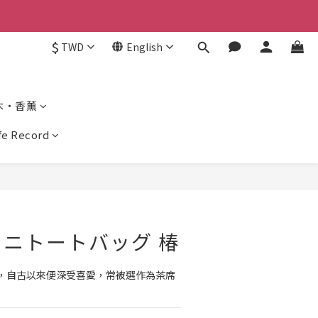
$
TWD
English
木・香薰
ife Record
ニトートバッグ 椿
，自古以來便深受喜愛，常被選作為茶席