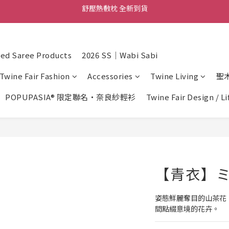
舒壓熱敷枕 全新到貨
舒壓熱敷枕 全新到貨
尼泊爾手工頌缽 全新到貨
2026  春夏服飾 全新系列到貨
d Saree Products
2026 SS｜Wabi Sabi
舒壓熱敷枕 全新到貨
Twine Fair Fashion
Accessories
Twine Living
聖
POPUPASIA® 限定聯名・奈良紗輕衫
Twine Fair Design / L
【青衣】ミ
姿態鮮麗奪目的山茶花
間點綴意境的花卉。