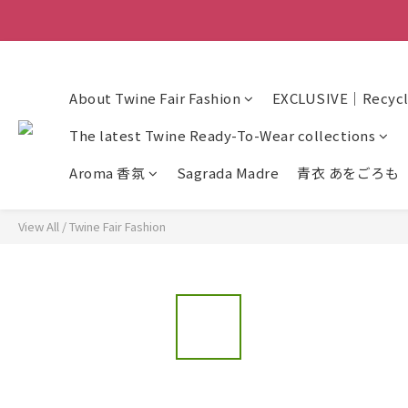
About Twine Fair Fashion
EXCLUSIVE｜Recycle
The latest Twine Ready-To-Wear collections
Aroma 香氛
Sagrada Madre
青衣 あをごろも
View All
/
Twine Fair Fashion