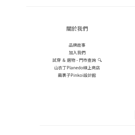
關於我們
品牌故事
加入我們
試穿 ＆ 選物 - 門市查詢 🔍
山衣丁Planedo線上商店
繭裹子Pinkoi設計館