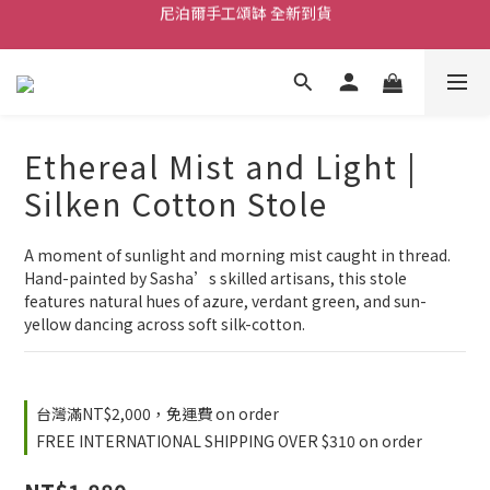
舒壓熱敷枕 全新到貨
2026  春夏服飾 全新系列到貨
舒壓熱敷枕 全新到貨
Ethereal Mist and Light |
Silken Cotton Stole
A moment of sunlight and morning mist caught in thread. 
Hand-painted by Sasha’s skilled artisans, this stole 
features natural hues of azure, verdant green, and sun-
yellow dancing across soft silk-cotton.
台灣滿NT$2,000，免運費 on order
FREE INTERNATIONAL SHIPPING OVER $310 on order