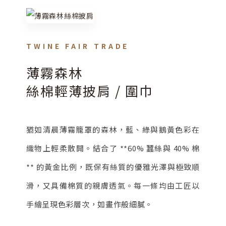
TWINE FAIR TRADE
薄霧森林
絲棉輕薄披肩 / 圍巾
猶如清晨薄霧籠罩的森林，藍、綠與鵝黃色彩在
織物上輕柔散開。結合了 **60% 蠶絲與 40% 棉
** 的黃金比例，既保有絲質的優雅光澤與極致順
滑，又具備棉質的親膚透氣。每一條均由工匠以
手繪呈現色彩層次，如畫作般細膩。