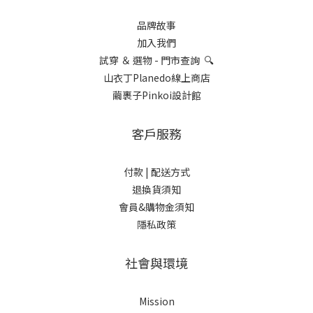
品牌故事
加入我們
試穿 ＆ 選物 - 門市查詢 🔍
山衣丁Planedo線上商店
繭裹子Pinkoi設計館
客戶服務
付款 |
配送方式
退換貨須知
會員&購物金須知
隱私政策
社會與環境
Mission