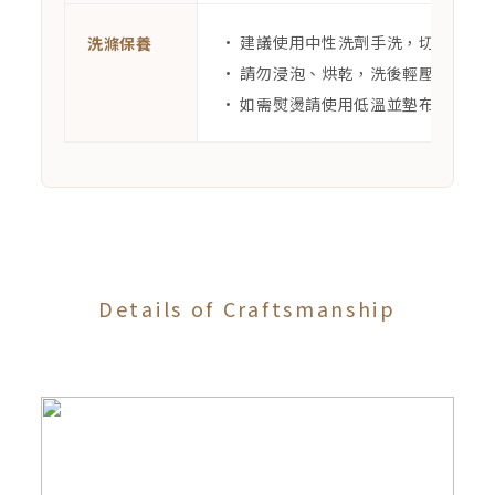
• 建議使用中性洗劑手洗，切勿強力
洗滌保養
• 請勿浸泡、烘乾，洗後輕壓出水分
• 如需熨燙請使用低溫並墊布熨燙。
Details of Craftsmanship