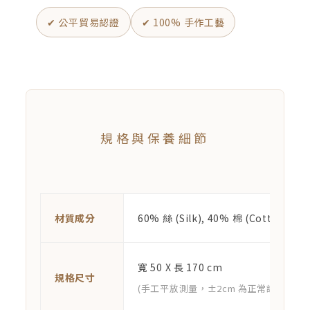
✔ 公平貿易認證
✔ 100% 手作工藝
規格與保養細節
材質成分
60% 絲 (Silk), 40% 棉 (Cotton)
寬 50 X 長 170 cm
規格尺寸
(手工平放測量，±2cm 為正常誤差範圍)