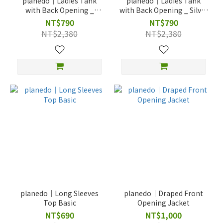
planedo｜Ladies Tank
planedo｜Ladies Tank
with Back Opening _
with Back Opening _ Silver
Geometric Mix Color print
Grey Stone Grain
NT$790
NT$790
NT$2,380
NT$2,380
planedo｜Long Sleeves
planedo｜Draped Front
Top Basic
Opening Jacket
NT$690
NT$1,000