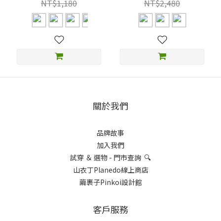
NT$1,180
NT$2,480
關於我們
品牌故事
加入我們
試穿 ＆ 選物 - 門市查詢 🔍
山衣丁Planedo線上商店
繭裹子Pinkoi設計館
客戶服務