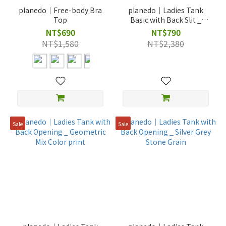
planedo｜Free-body Bra
planedo｜Ladies Tank
Top
Basic with Back Slit _
Spring Mountain print
NT$690
NT$790
NT$1,580
NT$2,380
Sale
Sale