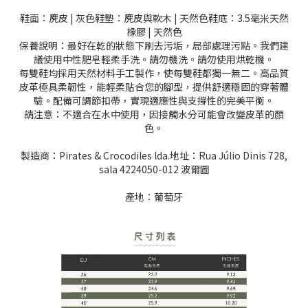
鞋面：麂皮 | 灰色鞋墊：麂皮與軟木 | 天然色鞋底：3.5毫米天然
橡膠 | 天然色
保養說明：最好在乾的狀態下刷去污垢，局部處理污點。我們建
議使用中性肥皂輕柔手洗。請勿機洗。請勿使用烘乾機。
每雙鞋均採用天然材料手工製作，使每雙鞋都獨一無二。高品質
皮革極具柔韌性，能輕柔貼合您的腳型，提供舒適穩固的穿著體
驗。配備可調節扣帶，實現適應性與支撐性的完美平衡。
請注意：不適合在水中使用，因接觸水分可能會改變皮革的顏
色。
製造商：Pirates & Crocodiles lda.地址：Rua Júlio Dinis 728,
sala 4224050-012 波爾圖
產地：葡萄牙