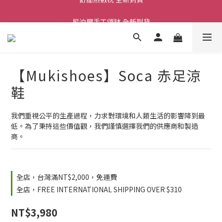
舒壓熱敷枕 全新到貨
尼泊爾手工頌缽 全新到貨
2026  春夏服飾 全新系列到貨
舒壓熱敷枕 全新到貨
【Mukishoes】Soca 赤足涼
鞋
我們重視公平的生產過程，力求對環境和人類生活的影響降到最
低。為了秉持這些價值觀，我們謹慎選擇我們的供應商和製造
商。
全店，台灣滿NT$2,000，免運費
全店，FREE INTERNATIONAL SHIPPING OVER $310
NT$3,980