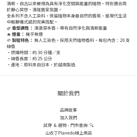
清新，自古以來被視為具有淨化空間與能量的植物，特別適合用
於靜心冥想、清理居家氛圍。
全系列不含人工染料，保留植物本身最自然的香氣，是現代生活
中輕靜儀式感的完美搭配。
🌿
香型調性：
清澈草本香，帶有自然淨化與清新能量
🔥
煙量：
幾乎無煙
🌱
製程特色：
無人工染色，採用天然植物香料・每包內含：20 支
線香
・燃燒時間：約 30 分鐘／支
・線香長度：約 25 公分
・產地：原料來自日本，於越南製造
關於我們
品牌故事
加入我們
試穿 ＆ 選物 - 門市查詢 🔍
山衣丁Planedo線上商店