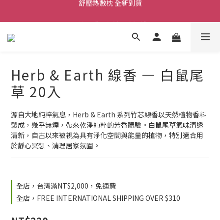
舒壓熱敷枕 全新到貨
尼泊爾手工頌缽 全新到貨
2026  春夏服飾 全新系列到貨
舒壓熱敷枕 全新到貨
Herb & Earth 線香 — 白鼠尾
草 20入
源自大地純粹氣息，Herb & Earth 系列竹芯線香以天然植物香料
製成，幾乎無煙，帶來乾淨純粹的芳香體驗。白鼠尾草氣味清透
清新，自古以來被視為具有淨化空間與能量的植物，特別適合用
於靜心冥想、清理居家氛圍。
全店，台灣滿NT$2,000，免運費
全店，FREE INTERNATIONAL SHIPPING OVER $310