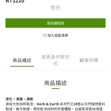
NT$220
售完
貨到通知我
加入追蹤清單
送貨及付款方
商品描述
顧客評價
式
商品描述
淨化・清澈・清新
源自大地純粹氣息，
Herb & Earth
系列竹芯線香以天然植物香料
製成，幾乎無煙，帶來乾淨純粹的芳香體驗。白鼠尾草氣味清透