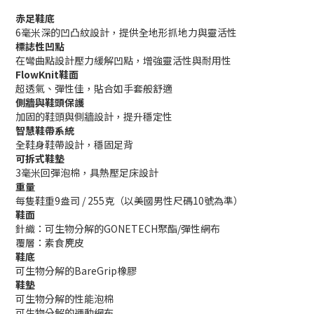
赤足鞋底
6毫米深的凹凸紋設計，提供全地形抓地力與靈活性
標誌性凹點
在彎曲點設計壓力緩解凹點，增強靈活性與耐用性
FlowKnit鞋面
超透氣、彈性佳，貼合如手套般舒適
側牆與鞋頭保護
加固的鞋頭與側牆設計，提升穩定性
智慧鞋帶系統
全鞋身鞋帶設計，穩固足背
可拆式鞋墊
3毫米回彈泡棉，具熱壓足床設計
重量
每隻鞋重9盎司 / 255克（以美國男性尺碼10號為準）
鞋面
針織：可生物分解的GONETECH聚酯/彈性網布
覆層：素食麂皮
鞋底
可生物分解的BareGrip橡膠
鞋墊
可生物分解的性能泡棉
可生物分解的運動網布