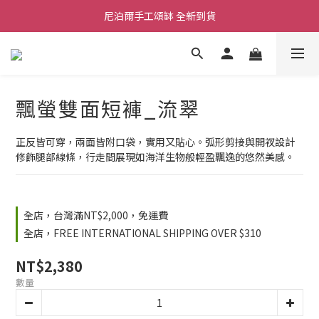
尼泊爾手工頌缽 全新到貨
舒壓熱敷枕 全新到貨
2026  春夏服飾 全新系列到貨
舒壓熱敷枕 全新到貨
飄螢雙面短褲_流翠
正反皆可穿，兩面皆附口袋，實用又貼心。弧形剪接與開衩設計
修飾腿部線條，行走間展現如海洋生物般輕盈飄逸的悠然美感。
全店，台灣滿NT$2,000，免運費
全店，FREE INTERNATIONAL SHIPPING OVER $310
NT$2,380
數量