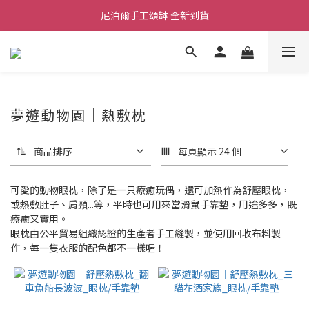
尼泊爾手工頌缽 全新到貨
舒壓熱敷枕 全新到貨
2026  春夏服飾 全新系列到貨
舒壓熱敷枕 全新到貨
夢遊動物園｜熱敷枕
商品排序
每頁顯示 24 個
可愛的動物眼枕，除了是一只療癒玩偶，還可加熱作為舒壓眼枕，
或熱敷肚子、肩頸...等，平時也可用來當滑鼠手靠墊，用途多多，既
療癒又實用。
眼枕由公平貿易組織認證的生產者手工縫製，並使用回收布料製
作，每一隻衣服的配色都不一樣喔！