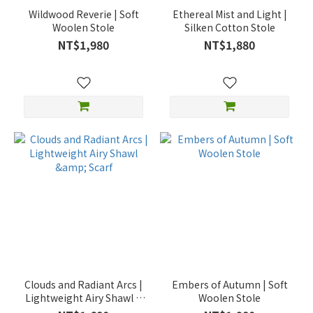
Wildwood Reverie | Soft
Ethereal Mist and Light |
Woolen Stole
Silken Cotton Stole
NT$1,980
NT$1,880
Clouds and Radiant Arcs |
Embers of Autumn | Soft
Lightweight Airy Shawl &
Woolen Stole
Scarf