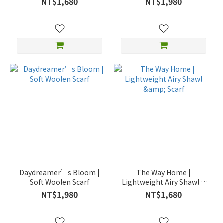
NT$1,680
NT$1,980
Daydreamer’s Bloom |
The Way Home |
Soft Woolen Scarf
Lightweight Airy Shawl &
Scarf
NT$1,980
NT$1,680