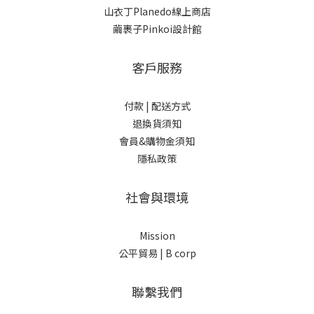
山衣丁Planedo線上商店
繭裹子Pinkoi設計館
客戶服務
付款 |
配送方式
退換貨須知
會員&購物金須知
隱私政策
社會與環境
Mission
公平貿易 |
B corp
聯繫我們