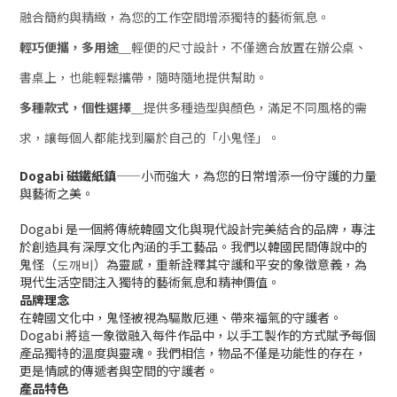
融合簡約與精緻，為您的工作空間增添獨特的藝術氣息。
輕巧便攜，多用途＿
輕便的尺寸設計，不僅適合放置在辦公桌、
書桌上，也能輕鬆攜帶，隨時隨地提供幫助。
多種款式，個性選擇＿
提供多種造型與顏色，滿足不同風格的需
求，讓每個人都能找到屬於自己的「小鬼怪」。
Dogabi 磁鐵紙鎮
——小而強大，為您的日常增添一份守護的力量
與藝術之美。
Dogabi 是一個將傳統韓國文化與現代設計完美結合的品牌，專注
於創造具有深厚文化內涵的手工藝品。我們以韓國民間傳說中的
鬼怪（도깨비）為靈感，重新詮釋其守護和平安的象徵意義，為
現代生活空間注入獨特的藝術氣息和精神價值。
品牌理念
在韓國文化中，鬼怪被視為驅散厄運、帶來福氣的守護者。
Dogabi 將這一象徵融入每件作品中，以手工製作的方式賦予每個
產品獨特的溫度與靈魂。我們相信，物品不僅是功能性的存在，
更是情感的傳遞者與空間的守護者。
產品特色