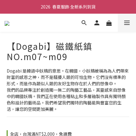
2026  春夏服飾 全新系列到貨
舒壓熱敷枕 全新到貨
舒壓熱敷枕 全新到貨
【Dogabi】磁鐵紙鎮
NO.m07~m09
Dogabi 是韓語中妖精的意思。在韓國，小妖精被稱為為人們帶來
財富的感恩之神，而不是騷擾人類的可怕生物。它們沒有標準的
形式，而是作為類似人類的友好生物存在於人們的想像中。
我們的品牌專注於創造獨一無二的陶藝工藝品，其靈感來自想像
中的韓國妖精。我們正在使用各種粘土和多層釉製作具有獨特顏
色和設計的藝術品。我們希望我們獨特的陶藝能夠豐富您的生
活，讓您的空間更加美麗。
全店，台灣滿NT$2,000，免運費