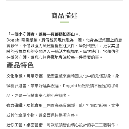
商品描述
「一個小守護者，讓每一頁都穩如泰山。」
Dogabi 磁鐵紙鎮，將傳統與現代融為一體，化身為您桌面上的忠
實夥伴。不僅以強力磁鐵穩穩壓住文件、筆記或照片，更以其溫
暖的形象為您的空間注入一絲活力與福氣。每次使用，它都仿佛
在微笑守護，讓您心無旁騖地專注於每一件重要的事。
產品特色
文化象徵，寓意守護＿
造型靈感來自韓國文化中的鬼怪形象，象
徵驅邪避害、帶來好運與祝福。Dogabi 磁鐵紙鎮不僅是實用物
品，更是一個帶來安心的小守護者。
強力磁鐵，功能實用＿
內置高品質磁鐵，能牢牢固定紙張、文件
或其他金屬小物，讓桌面保持整潔有序。
迷你工藝，桌面藝術＿
每款紙鎮皆由精心設計的手工工藝製作，