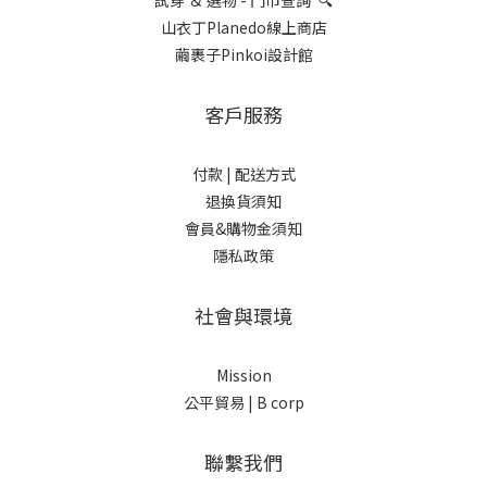
試穿 ＆ 選物 - 門市查詢 🔍
山衣丁Planedo線上商店
繭裹子Pinkoi設計館
客戶服務
付款 |
配送方式
退換貨須知
會員&購物金須知
隱私政策
社會與環境
Mission
公平貿易 |
B corp
聯繫我們