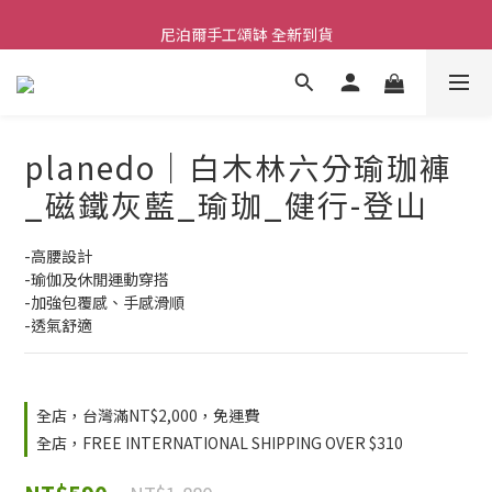
尼泊爾手工頌缽 全新到貨
舒壓熱敷枕 全新到貨
2026  春夏服飾 全新系列到貨
舒壓熱敷枕 全新到貨
planedo｜白木林六分瑜珈褲
_磁鐵灰藍_瑜珈_健行-登山
-高腰設計
-瑜伽及休閒運動穿搭
-加強包覆感、手感滑順
-透氣舒適
全店，台灣滿NT$2,000，免運費
全店，FREE INTERNATIONAL SHIPPING OVER $310