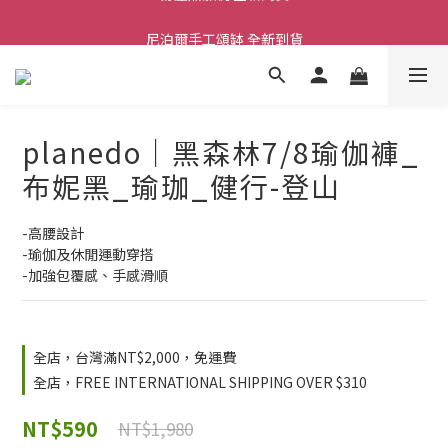
尼泊爾手工頌缽 全新到貨
舒壓熱敷枕 全新到貨
2026  春夏服飾 全新系列到貨
舒壓熱敷枕 全新到貨
planedo｜黑森林7/8瑜伽褲_
布妮黑_瑜珈_健行-登山
-高腰設計
-瑜伽及休閒運動穿搭
-加強包覆感、手感滑順
全店，台灣滿NT$2,000，免運費
全店，FREE INTERNATIONAL SHIPPING OVER $310
NT$590
NT$1,980