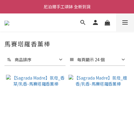
尼泊爾手工頌缽 全新到貨
舒壓熱敷枕 全新到貨
2026  春夏服飾 全新系列到貨
舒壓熱敷枕 全新到貨
馬賽塔羅香薰棒
商品排序
每頁顯示 24 個